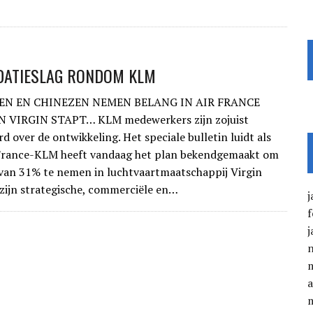
DATIESLAG RONDOM KLM
N EN CHINEZEN NEMEN BELANG IN AIR FRANCE
N VIRGIN STAPT… KLM medewerkers zijn zojuist
d over de ontwikkeling. Het speciale bulletin luidt als
r France-KLM heeft vandaag het plan bekendgemaakt om
van 31% te nemen in luchtvaartmaatschappij Virgin
 zijn strategische, commerciële en…
j
f
j
a