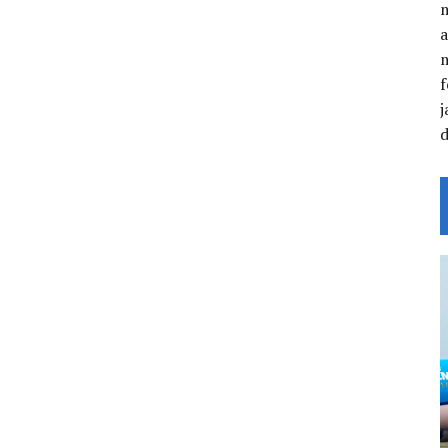
a
f
j