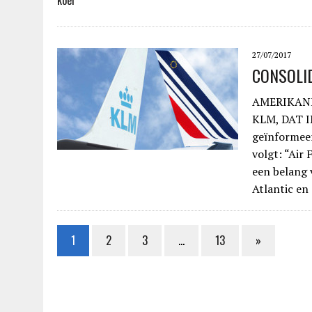
koel
27/07/2017
CONSOLI
AMERIKANE
KLM, DAT I
geïnformeer
volgt: “Ai
een belang 
Atlantic en
1
2
3
…
13
»