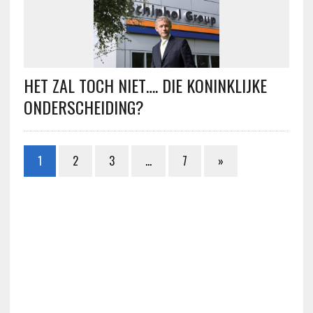
HET ZAL TOCH NIET…. DIE KONINKLIJKE
ONDERSCHEIDING?
1
2
3
…
7
»