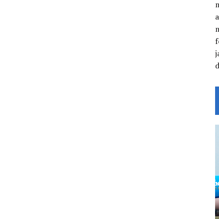
a
f
j