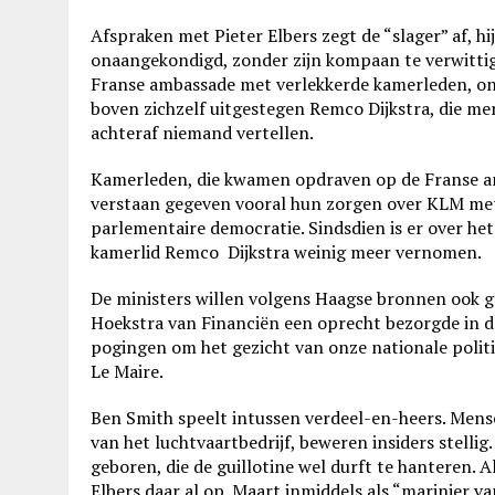
Afspraken met Pieter Elbers zegt de “slager” af, h
onaangekondigd, zonder zijn kompaan te verwittig
Franse ambassade met verlekkerde kamerleden, on
boven zichzelf uitgestegen Remco Dijkstra, die men
achteraf niemand vertellen.
Kamerleden, die kwamen opdraven op de Franse am
verstaan gegeven vooral hun zorgen over KLM met P
parlementaire democratie. Sindsdien is er over h
kamerlid Remco Dijkstra weinig meer vernomen.
De ministers willen volgens Haagse bronnen ook
Hoekstra van Financiën een oprecht bezorgde in dr
pogingen om het gezicht van onze nationale politi
Le Maire.
Ben Smith speelt intussen verdeel-en-heers. Mens
van het luchtvaartbedrijf, beweren insiders stelli
geboren, die de guillotine wel durft te hanteren. A
Elbers daar al op. Maart inmiddels als “marinier v