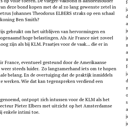
s op volle toeren. De vlieger-vakbond is aandeelhouder
f
van deze bond kopen met de al zo lang gewenste zetel in
j
 Petrus Johannes Theodorus ELBERS straks op een schaal
ekoning Ben Smith?
j
rijs gebruikt om het uitblijven van hervormingen en
ogenaamd hoge belastingen. Als Air France niet zoveel
j
og zijn als bij KLM. Praatjes voor de vaak… die er in
a
ir France, eventueel gesteund door de Amerikaanse
f
t weer steeds luider. Zo langzamerhand iets om te hopen
j
le belang. En de overtuiging dat de praktijk inmiddels
 te werken. Wie dat kan tegenspreken verdiend een
t genoemd, ontpopt zich intussen voor de KLM als het
recteur Pieter Elbers met uitzicht op het Amsterdamse
j enkele intimi toe.
j
j