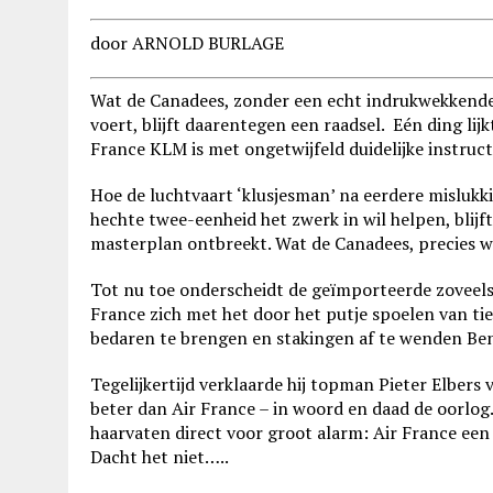
door ARNOLD BURLAGE
Wat de Canadees, zonder een echt indrukwekkende l
voert, blijft daarentegen een raadsel. Eén ding lij
France KLM is met ongetwijfeld duidelijke instruct
Hoe de luchtvaart ‘klusjesman’ na eerdere mislukk
hechte twee-eenheid het zwerk in wil helpen, blijft
masterplan ontbreekt. Wat de Canadees, precies wel
Tot nu toe onderscheidt de geïmporteerde zoveels
France zich met het door het putje spoelen van ti
bedaren te brengen en stakingen af te wenden Ben 
Tegelijkertijd verklaarde hij topman Pieter Elber
beter dan Air France – in woord en daad de oorlo
haarvaten direct voor groot alarm: Air France ee
Dacht het niet…..