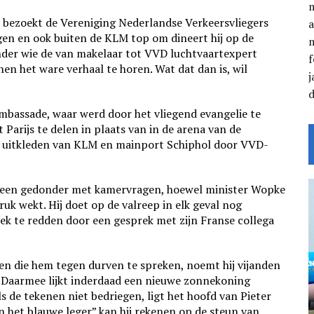
ij bezoekt de Vereniging Nederlandse Verkeersvliegers
a
en en ook buiten de KLM top om dineert hij op de
der wie de van makelaar tot VVD luchtvaartexpert
f
en het ware verhaal te horen. Wat dat dan is, wil
j
bassade, waar werd door het vliegend evangelie te
arijs te delen in plaats van in de arena van de
et uitkleden van KLM en mainport Schiphol door VVD-
 geen gedonder met kamervragen, hoewel minister Wopke
uk wekt. Hij doet op de valreep in elk geval nog
ek te redden door een gesprek met zijn Franse collega
en die hem tegen durven te spreken, noemt hij vijanden
g. Daarmee lijkt inderdaad een nieuwe zonnekoning
ls de tekenen niet bedriegen, ligt het hoofd van Pieter
an het blauwe leger” kan hij rekenen op de steun van