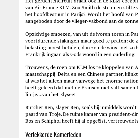
Het geruchtencircuit draait ook in de KLM-cockpit
van Air France KLM. Zou Smith de steun en stilte 
het hoofdbestuur in Parijs?. Wordt het hoofd van
aangeboden door de vlieger-vakbond aan de zonn
Opzichtige smoezen, van uit de ivoren toren in Pa
voortdurende stakingen maar goed te praten: de z
belasting moest betalen, dan zou de winst net zo ho
Frankrijk ingaan als Gods woord in een ouderling.
Trouwens, de roep om KLM los te kloppelen van A
maatschappij Delta en een Chinese partner, klink
al was het alleen maar vanwege het enorme nationa
heeft geleerd dat met de Fransen niet valt samen
lintje….van het Elysee!
Butcher Ben, slager Ben, zoals hij inmiddels word
paard van Troje. De ruime kamer van president-di
Bos en Schiphol heeft hij al opgeëist, vertrouwde hi
Verlekkerde Kamerleden