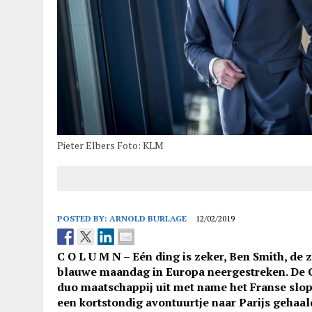
Pieter Elbers Foto: KLM
POSTED BY:
ARNOLD BURLAGE
12/02/2019
C O L U M N – Eén ding is zeker, Ben Smith, de
blauwe maandag in Europa neergestreken. De 
duo maatschappij uit met name het Franse slop 
een kortstondig avontuurtje naar Parijs gehaal