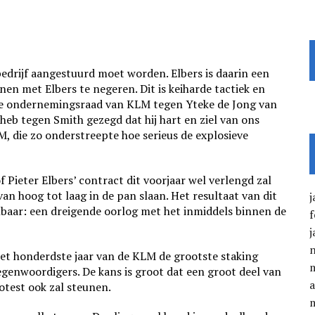
bedrijf aangestuurd moet worden. Elbers is daarin een
en met Elbers te negeren. Dit is keiharde tactiek en
n de ondernemingsraad van KLM tegen Yteke de Jong van
k heb tegen Smith gezegd dat hij hart en ziel van ons
LM, die zo onderstreepte hoe serieus de explosieve
 Pieter Elbers’ contract dit voorjaar wel verlengd zal
 hoog tot laag in de pan slaan. Het resultaat van dit
j
baar: een dreigende oorlog met het inmiddels binnen de
f
j
het honderdste jaar van de KLM de grootste staking
genwoordigers. De kans is groot dat een groot deel van
a
otest ook zal steunen.