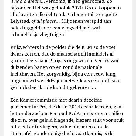
I had a dream…
Verdomd, ik heb gedroomd. Zo
bijzonder. Het was geloof ik 2020. Grote koppen in
alle kranten die ochtend. Parlementaire enquête
Lelystad,
of all places…
Miljoenen verspild aan
belastinggeld voor een vliegveld met wat
achenebbisje vliegtuigen.
Prijsvechters in de polder die de KLM zo de voet
dwars zetten, dat de maatschappij inmiddels al
grotendeels naar Parijs is uitgeweken. Verlies van
duizenden banen op en rond de nationale
luchthaven. Het zorgvuldig, bijna een eeuw lang,
opgebouwd wereldwijde netwerk als een plof cake
geïmplodeerd. Hoe kon dit gebeuren….
Een Kamercommissie met daarin dezelfde
parlementariërs, die dit in 2014 accordeerden, gaat
het onderzoeken. Een oud PvdA minister van milieu
die zijn, over geluid klagende, kiezers stuk voor stuk
officieel anti-vliegers, wilde plezieren aan de
stamtafel, zonder enige luchtvaartkennis, is de