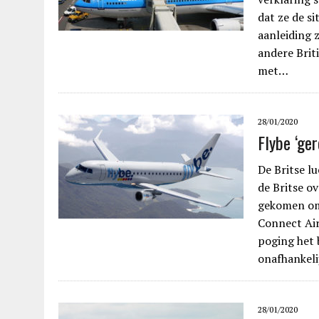
dat ze de s
aanleiding 
andere Brit
met…
28/01/2020
Flybe ‘ge
De Britse l
de Britse ov
gekomen om 
Connect Air
poging het b
onafhankeli
28/01/2020