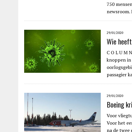
750 mensen 
newsroom. 
29/01/2020
Wie heeft
C O L U M N
knoppen in 
oorlogsgebi
passagier k
29/01/2020
Boeing kr
Voor vliegt
Voor het eer
na de twee 