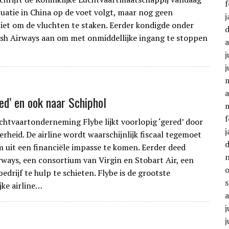
f
ituatie in China op de voet volgt, maar nog geen
j
ziet om de vluchten te staken. Eerder kondigde onder
ish Airways aan om met onmiddellijke ingang te stoppen
j
j
a
red’ en ook naar Schiphol
f
uchtvaartonderneming Flybe lijkt voorlopig ‘gered’ door
j
erheid. De airline wordt waarschijnlijk fiscaal tegemoet
uit een financiële impasse te komen. Eerder deed
ways, een consortium van Virgin en Stobart Air, een
edrijf te hulp te schieten. Flybe is de grootste
jke airline…
j
j