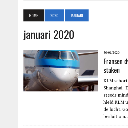
HOME
2020
JANUARI
januari 2020
30/01/2020
Fransen d
staken
KLM schort 
Shanghai. D
steeds mind
hield KLM u
de lucht. 
besluit om