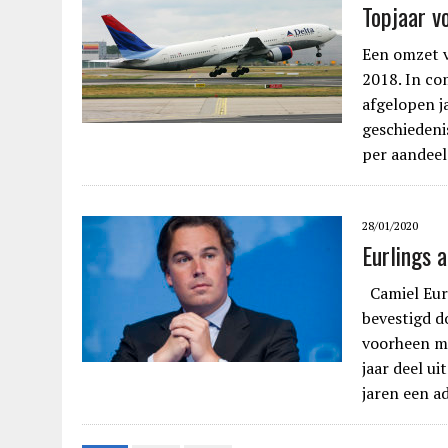
Topjaar vo
Een omzet v
2018. In co
afgelopen ja
geschiedeni
per aandeel
28/01/2020
Eurlings a
Camiel Eurli
bevestigd do
voorheen mi
jaar deel u
jaren een 