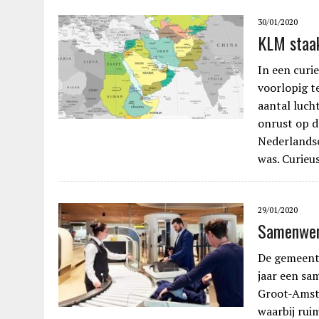
30/01/2020
KLM staak
In een curi
voorlopig t
aantal luch
onrust op d
Nederlandse
was. Curie
29/01/2020
Samenwer
De gemeent
jaar een s
Groot-Amst
waarbij rui