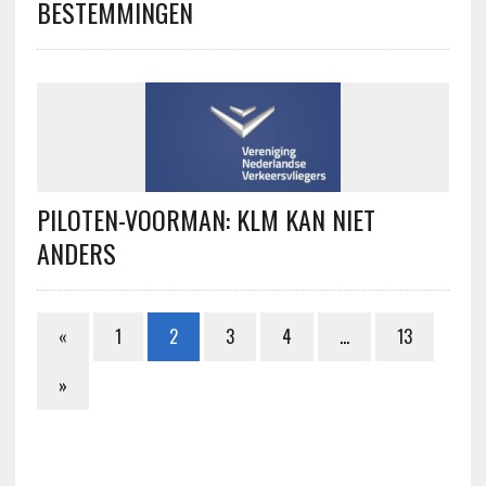
BESTEMMINGEN
PILOTEN-VOORMAN: KLM KAN NIET
ANDERS
«
1
2
3
4
…
13
»