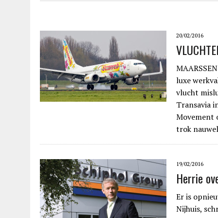
20/02/2016
VLUCHTEL
MAARSSEN.- 
luxe werkvak
vlucht misl
Transavia i
Movement o
trok nauwel
19/02/2016
Herrie ov
Er is opnie
Nijhuis, sc