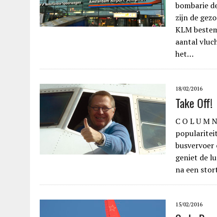
bombarie de
zijn de gez
KLM bestemm
aantal vluc
het…
18/02/2016
Take Off!
C O L U M N
popularitei
busvervoer 
geniet de l
na een stor
15/02/2016