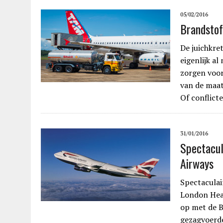
05/02/2016
Brandstof
De juichkre
eigenlijk al
zorgen voor
van de maat
Of conflict
31/01/2016
Spectacul
Airways
Spectaculai
London Hea
op met de B
gezagvoerde