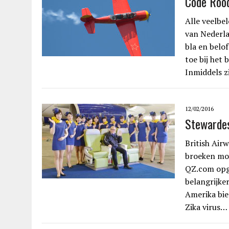
Code Rood
Alle veelbe
van Nederlan
bla en belof
toe bij het
Inmiddels z
12/02/2016
Stewarde
British Air
broeken mog
QZ.com opg
belangrijke
Amerika bie
Zika virus…