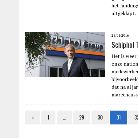
het landings
uitgeklapt.
29/01/2016
Schiphol
Het is weer
onze nation
medewerkers
bijvoorbeeld
dat na al j
marechauss
«
1
…
29
30
31
3