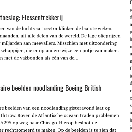
f
j
toeslag: Flessentrekkerij
ten van de luchtvaartsector klinken de laatste weken,
j
 maanden, uit alle delen van de wereld. De lage olieprijzen
j
 miljarden aan meevallers. Misschien met uitzondering
schappijen, die er op andere wijze een potje van maken.
a
en met de vakbonden als één van de…
f
j
aire beelden noodlanding Boeing British
re beelden van een noodlanding gisteravond laat op
thtrow. Boven de Atlantische oceaan traden problemen
j
A295 op weg naar Chicago. Hierop besloot de
j
r rechtsomeerd te maken. Op de beelden is te zien dat