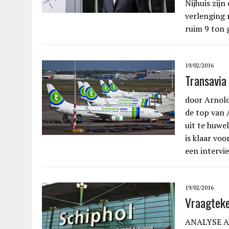
Nijhuis zijn
verlenging 
ruim 9 ton 
19/02/2016
Transavia
door Arnold
de top van 
uit te huwel
is klaar vo
een interv
19/02/2016
Vraagteke
ANALYSE Ar