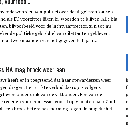
, Vuurrood…
lovende woorden van politici over de uitgelezen kansen
d als EU voorzitter lijken bij woorden te blijven. Alle bla
ten, bijvoorbeeld voor de luchtvaartsector, zijn tot nu
 bekende politieke gebrabbel van dilettanten gebleven.
ijn al twee maanden van het gegeven half jaar…
ss BA mag broek weer aan
ways heeft er in toegstemd dat haar stewardessen weer
j
en dragen. Het strikte verbod daarop is volgens
f
eheven onder druk van de vakbonden. Een van de
j
re redenen voor concessie. Vooral op vluchten naar Zuid-
dt een broek betere bescherming tegen de mug die het
a