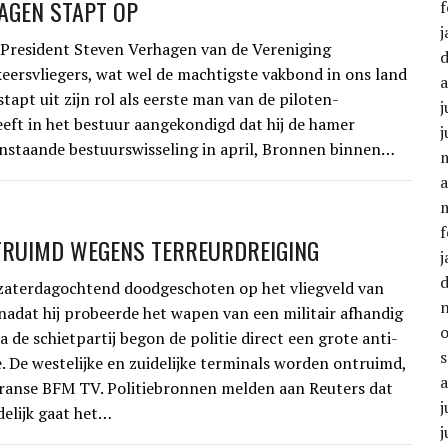
AGEN STAPT OP
f
j
esident Steven Verhagen van de Vereniging
eersvliegers, wat wel de machtigste vakbond in ons land
apt uit zijn rol als eerste man van de piloten-
j
heeft in het bestuur aangekondigd dat hij de hamer
j
aanstaande bestuurswisseling in april, Bronnen binnen…
a
f
TRUIMD WEGENS TERREURDREIGING
j
zaterdagochtend doodgeschoten op het vliegveld van
 nadat hij probeerde het wapen van een militair afhandig
 de schietpartij begon de politie direct een grote anti-
e. De westelijke en zuidelijke terminals worden ontruimd,
ranse BFM TV. Politiebronnen melden aan Reuters dat
j
elijk gaat het…
j