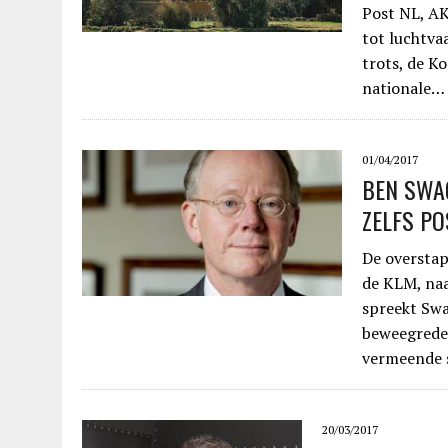
Post NL, AK
tot luchtva
trots, de Ko
nationale…
01/04/2017
BEN SWA
ZELFS PO
De overstap
de KLM, naa
spreekt Swa
beweegreden
vermeende s
20/03/2017