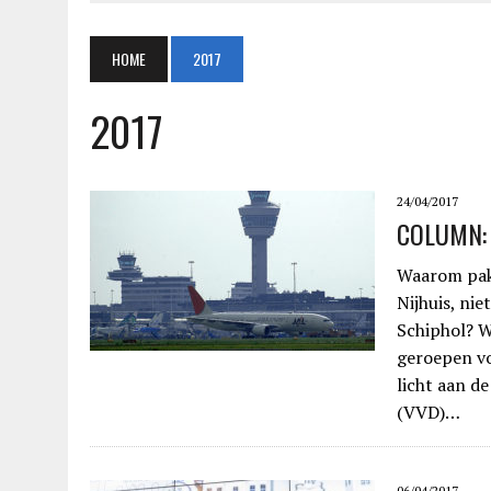
HOME
2017
2017
24/04/2017
COLUMN:
Waarom pakt
Nijhuis, ni
Schiphol? 
geroepen vo
licht aan d
(VVD)…
06/04/2017