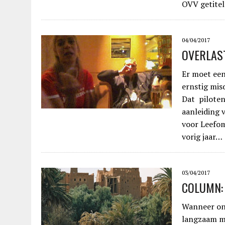
OVV getitel
04/04/2017
OVERLAST
Er moet een
ernstig mis
Dat pilote
aanleiding v
voor Leefo
vorig jaar…
03/04/2017
COLUMN: 
Wanneer ont
langzaam ma