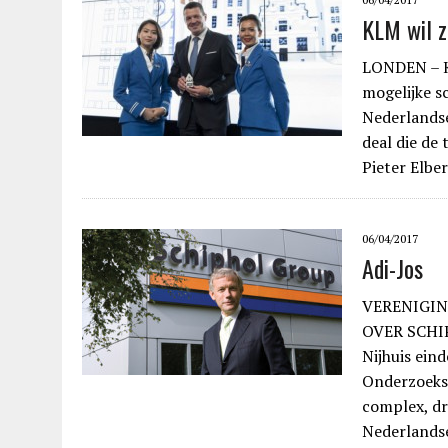
KLM wil z
LONDEN – K
mogelijke sc
Nederlandse
deal die de
Pieter Elbe
06/04/2017
Adi-Jos
VERENIGIN
OVER SCHIP
Nijhuis ein
Onderzoeksr
complex, dr
Nederlandse