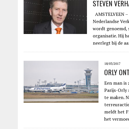
STEVEN VERH
AMSTELVEEN – Pr
Nederlandse Verk
wordt genoemd, st
organisatie. Hij 
neerlegt bij de 
18/03/2017
ORLY ON
Een man is 
Parijs-Orly
te maken. Na
terreuracti
meldt het F
het vermoed