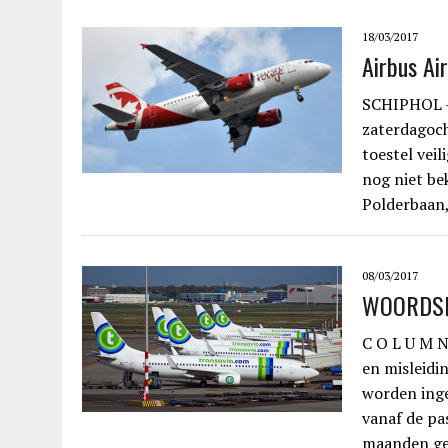
18/03/2017
Airbus Ai
SCHIPHOL –
zaterdagoc
toestel vei
nog niet be
Polderbaan,
08/03/2017
WOORDSN
C O L U M N
en misleidi
worden inge
vanaf de pa
maanden ge