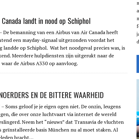
a
r Canada landt in nood op Schiphol
f
 De bemanning van een Airbus van Air Canada heeft
j
htend een mayday-signaal uitgezonden voordat het
lig landde op Schiphol. Wat het noodgeval precies was, is
kend. Meerdere hulpdiensten zijn uitgerukt naar de
 waar de Airbus A330 op aanvloog.
OERDERS EN DE BITTERE WAARHEID
 – Soms geloof je je eigen ogen niet. De onzin, leugens
ngen, die over onze luchtvaart via internet de wereld
slingerd. Neem het “nieuws” dat Transavia de vluchten
s geïnstalleerde basis München nu al moet staken. Al
leden bracht…