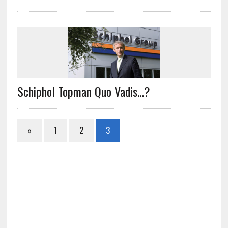
Schiphol Topman Quo Vadis…?
«
1
2
3