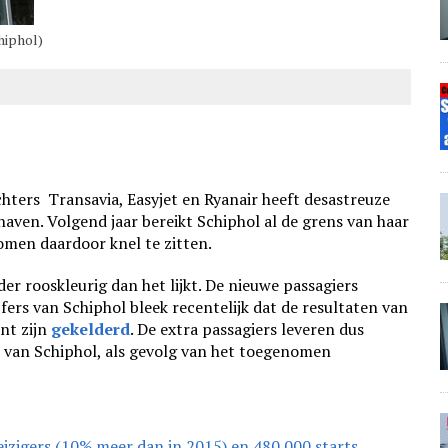
hiphol)
chters Transavia, Easyjet en Ryanair heeft desastreuze
aven. Volgend jaar bereikt Schiphol al de grens van haar
komen daardoor knel te zitten.
er rooskleurig dan het lijkt. De nieuwe passagiers
ijfers van Schiphol bleek recentelijk dat de resultaten van
nt zijn
gekelderd
. De extra passagiers leveren dus
van Schiphol, als gevolg van het toegenomen
eizigers (10% meer dan in 2015) en 480.000 starts