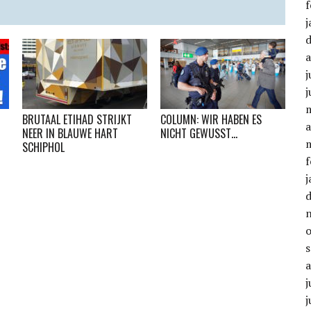
f
j
j
j
BRUTAAL ETIHAD STRIJKT
COLUMN: WIR HABEN ES
a
NEER IN BLAUWE HART
NICHT GEWUSST…
SCHIPHOL
f
j
j
j