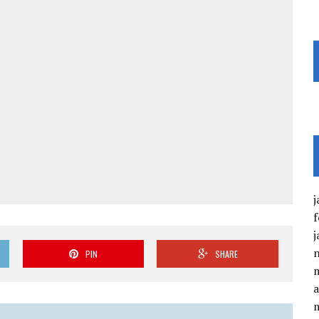
j
f
j
PIN
SHARE
a