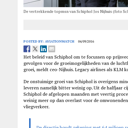
De vertrekkende topmsn van Schiphol Jos Nijhuis (foto Sc
POSTED BY:
AVIATIONWATCH
04/09/2016
Het beleid van Schiphol om te focussen op prijsve
gevolgen voor de groeimogelijkheden van de luchth
groei, meldt ceo-Nijhuis. Legacy airlines als KLM 
De onstuimige groei van Schiphol is overigens mind
leveren namelijk bitter weinig op. Uit de halfjaar c
Schiphol de afgelopen maanden met veertig proce
weinig meer op dan overlast voor de omwonenden 
vliegverkeer.
De directie houdt rekening met 64 miljoen r