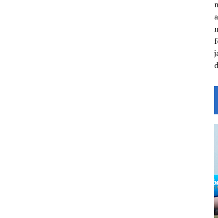
a
f
j