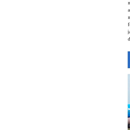
a
f
j