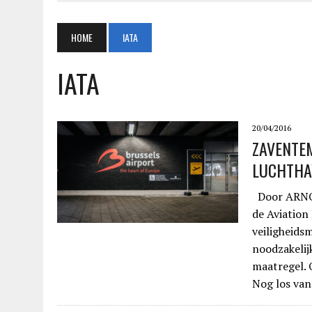
HOME
IATA
IATA
20/04/2016
ZAVENTEM
LUCHTHA
Door ARNOL
de Aviation
veiligheids
noodzakelijk
maatregel. 
Nog los van