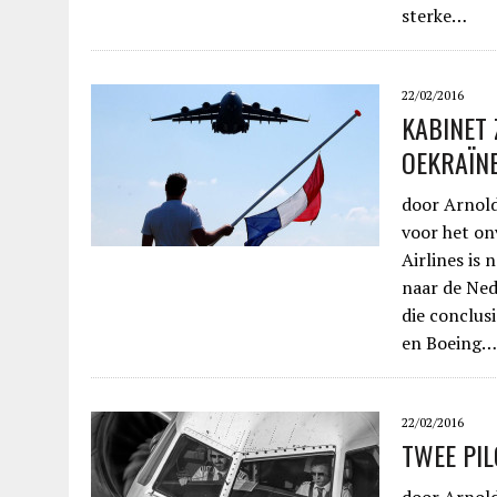
sterke…
22/02/2016
KABINET 
OEKRAÏN
door Arnold
voor het on
Airlines is 
naar de Ned
die conclus
en Boeing…
22/02/2016
TWEE PIL