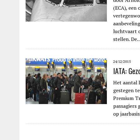
door Arnol
(ECA), een 
vertegenwoo
aanbeveling
luchtvaart 
stellen. De
24/12/2015
IATA: Gez
Het aantal 
gestegen te
Premium Tr
passagiers 
op jaarbasi