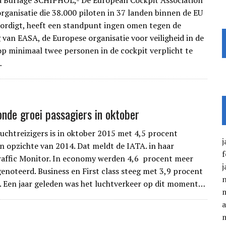
d Burlage SCHIPHOL,- De European Cockpit Association
organisatie die 38.000 piloten in 37 landen binnen de EU
rdigt, heeft een standpunt ingen omen tegen de
 van EASA, de Europese organisatie voor veiligheid in de
op minimaal twee personen in de cockpit verplicht te
…
onde groei passagiers in oktober
luchtreizigers is in oktober 2015 met 4,5 procent
j
n opzichte van 2014. Dat meldt de IATA. in haar
f
affic Monitor. In economy werden 4,6 procent meer
j
genoteerd. Business en First class steeg met 3,9 procent
s. Een jaar geleden was het luchtverkeer op dit moment…
a