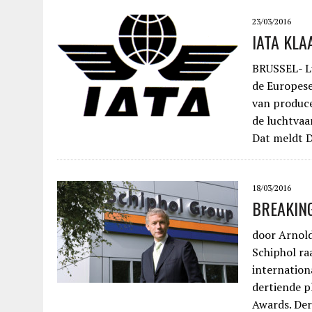
23/03/2016
IATA KLA
BRUSSEL- Lu
de Europese
van produc
de luchtvaar
Dat meldt De
18/03/2016
BREAKING:
door Arnol
Schiphol raa
internation
dertiende pl
Awards. Der