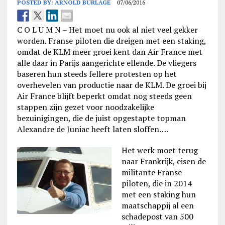
POSTED BY:
ARNOLD BURLAGE
07/06/2016
C O L U M N –
Het moet nu ook al niet veel gekker
worden. Franse piloten die dreigen met een staking,
omdat de KLM meer groei kent dan Air France met
alle daar in Parijs aangerichte ellende. De vliegers
baseren hun steeds fellere protesten op het
overhevelen van productie naar de KLM. De groei bij
Air France blijft beperkt omdat nog steeds geen
stappen zijn gezet voor noodzakelijke
bezuinigingen, die de juist opgestapte topman
Alexandre de Juniac heeft laten sloffen….
Het werk moet terug
naar Frankrijk, eisen de
militante Franse
piloten, die in 2014
met een staking hun
maatschappij al een
schadepost van 500