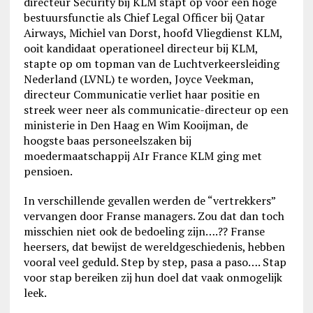
directeur Security bij KLM stapt op voor een hoge
bestuursfunctie als Chief Legal Officer bij Qatar
Airways, Michiel van Dorst, hoofd Vliegdienst KLM,
ooit kandidaat operationeel directeur bij KLM,
stapte op om topman van de Luchtverkeersleiding
Nederland (LVNL) te worden, Joyce Veekman,
directeur Communicatie verliet haar positie en
streek weer neer als communicatie-directeur op een
ministerie in Den Haag en Wim Kooijman, de
hoogste baas personeelszaken bij
moedermaatschappij AIr France KLM ging met
pensioen.
In verschillende gevallen werden de “vertrekkers”
vervangen door Franse managers. Zou dat dan toch
misschien niet ook de bedoeling zijn….?? Franse
heersers, dat bewijst de wereldgeschiedenis, hebben
vooral veel geduld. Step by step, pasa a paso…. Stap
voor stap bereiken zij hun doel dat vaak onmogelijk
leek.